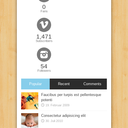
0
Fans
1,471
Subscribers
54
Followers
Popular
Recent
Comments
Faucibus per turpis est pellentesque
potenti
19. Februar 2009
Consectetur adipisicing elit
30. Juli 2010