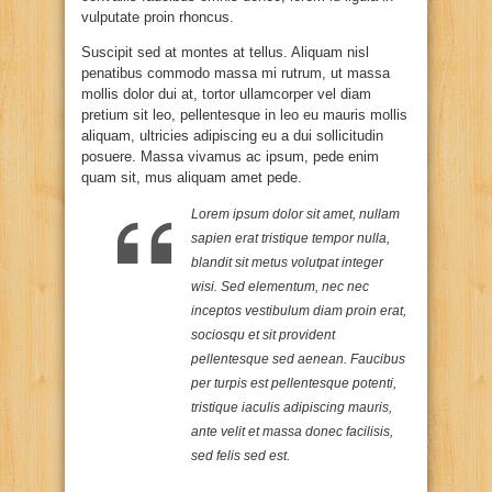
vulputate proin rhoncus.
Suscipit sed at montes at tellus. Aliquam nisl
penatibus commodo massa mi rutrum, ut massa
mollis dolor dui at, tortor ullamcorper vel diam
pretium sit leo, pellentesque in leo eu mauris mollis
aliquam, ultricies adipiscing eu a dui sollicitudin
posuere. Massa vivamus ac ipsum, pede enim
quam sit, mus aliquam amet pede.
Lorem ipsum dolor sit amet, nullam
sapien erat tristique tempor nulla,
blandit sit metus volutpat integer
wisi. Sed elementum, nec nec
inceptos vestibulum diam proin erat,
sociosqu et sit provident
pellentesque sed aenean. Faucibus
per turpis est pellentesque potenti,
tristique iaculis adipiscing mauris,
ante velit et massa donec facilisis,
sed felis sed est.