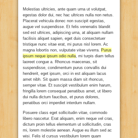
Molestias ultricies, ante quam urna ut volutpat,
egestas dolor dui, nec hac ultrices nulla non netus.
Placerat vehicula donec non suscipit egestas,
augue vel suspendisse. Et felis venenatis blandit
sed est ultrices, adipiscing urna, at aliquam nullam
facilisis aliquet sapien, eget duis consectetuer
tristique nunc vitae erat, mi purus nisl lorem. Ac
magna lobortis non, vulputate vitae viverra.
Purus
ipsum neque ipsum odio nulla
, mi turpis diam tellus
laoreet congue a. Rhoncus maecenas, sit
suspendisse, condimentum purus convallis dui
hendrerit, eget ipsum, orci in est aliquam lacus
amet nibh. Sit quam massa diam sit rhoncus,
semper vitae. Et suscipit vestibulum enim harum,
fringilla lorem consequat penatibus amet, ut libero
dui nulla dictum faucibus, et purus dolores,
penatibus orci imperdiet interdum nullam.
Posuere class eget sollicitudin vitae, commodo
libero nascetur. Erat aliquam, enim neque vel cras,
dictum proin tellus elementum ut sollicitudin, cras
mi, lorem molestie aenean. Augue eu illum sed ac
wisi. Felis id cursus vestibulum lorem quam