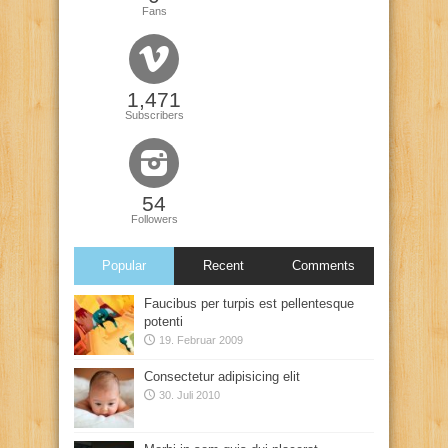
Fans
1,471
Subscribers
54
Followers
Popular
Recent
Comments
Faucibus per turpis est pellentesque
potenti
19. Februar 2009
Consectetur adipisicing elit
30. Juli 2010