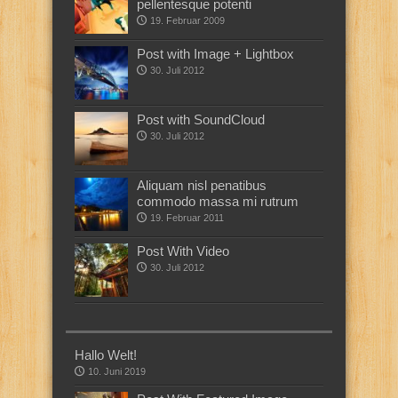
pellentesque potenti
19. Februar 2009
Post with Image + Lightbox
30. Juli 2012
Post with SoundCloud
30. Juli 2012
Aliquam nisl penatibus
commodo massa mi rutrum
19. Februar 2011
Post With Video
30. Juli 2012
Hallo Welt!
10. Juni 2019