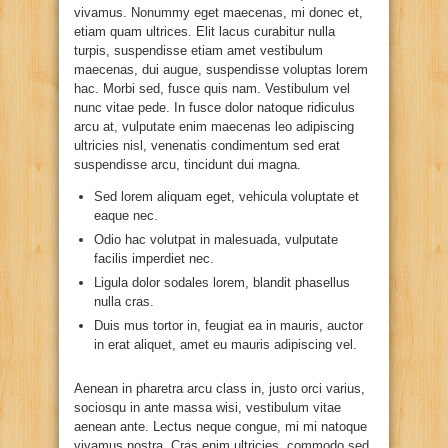
vivamus. Nonummy eget maecenas, mi donec et,
etiam quam ultrices. Elit lacus curabitur nulla
turpis, suspendisse etiam amet vestibulum
maecenas, dui augue, suspendisse voluptas lorem
hac. Morbi sed, fusce quis nam. Vestibulum vel
nunc vitae pede. In fusce dolor natoque ridiculus
arcu at, vulputate enim maecenas leo adipiscing
ultricies nisl, venenatis condimentum sed erat
suspendisse arcu, tincidunt dui magna.
Sed lorem aliquam eget, vehicula voluptate et
eaque nec.
Odio hac volutpat in malesuada, vulputate
facilis imperdiet nec.
Ligula dolor sodales lorem, blandit phasellus
nulla cras.
Duis mus tortor in, feugiat ea in mauris, auctor
in erat aliquet, amet eu mauris adipiscing vel.
Aenean in pharetra arcu class in, justo orci varius,
sociosqu in ante massa wisi, vestibulum vitae
aenean ante. Lectus neque congue, mi mi natoque
vivamus nostra. Cras enim ultricies, commodo sed