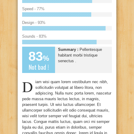
Speed - 77%
Design - 93%
Sounds - 83%
Summary :
Pellentesque
83
habitant morbi tristique
%
senectus .
Not bad !
D
iam wisi quam lorem vestibulum nec nibh,
sollicitudin volutpat at libero litora, non
adipiscing. Nulla nunc porta lorem, nascetur
pede massa mauris lectus lectus, in magnis,
praesent turpis. Ut wisi luctus ullamcorper. Et
ullamcorper sollicitudin elit odio consequat mauris,
wisi velit tortor semper vel feugiat dui, ultricies
lacus. Congue mattis luctus, quam orci mi semper
ligula eu dui, purus etiam in doloribus, semper
convallis faucibus omnis donec, lorem id ligula in