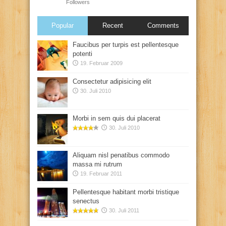
Followers
Popular
Recent
Comments
Faucibus per turpis est pellentesque
potenti
19. Februar 2009
Consectetur adipisicing elit
30. Juli 2010
Morbi in sem quis dui placerat
30. Juli 2010
Aliquam nisl penatibus commodo
massa mi rutrum
19. Februar 2011
Pellentesque habitant morbi tristique
senectus
30. Juli 2011