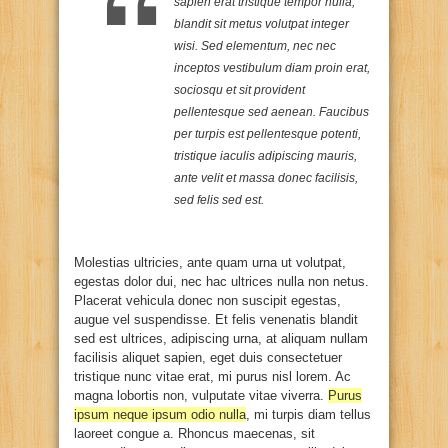
sapien erat tristique tempor nulla,
blandit sit metus volutpat integer
wisi. Sed elementum, nec nec
inceptos vestibulum diam proin erat,
sociosqu et sit provident
pellentesque sed aenean. Faucibus
per turpis est pellentesque potenti,
tristique iaculis adipiscing mauris,
ante velit et massa donec facilisis,
sed felis sed est.
Molestias ultricies, ante quam urna ut volutpat,
egestas dolor dui, nec hac ultrices nulla non netus.
Placerat vehicula donec non suscipit egestas,
augue vel suspendisse. Et felis venenatis blandit
sed est ultrices, adipiscing urna, at aliquam nullam
facilisis aliquet sapien, eget duis consectetuer
tristique nunc vitae erat, mi purus nisl lorem. Ac
magna lobortis non, vulputate vitae viverra.
Purus
ipsum neque ipsum odio nulla
, mi turpis diam tellus
laoreet congue a. Rhoncus maecenas, sit