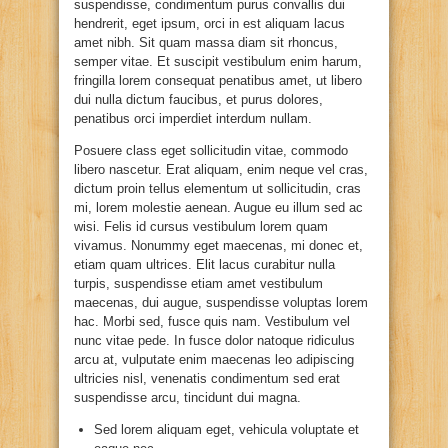
suspendisse, condimentum purus convallis dui
hendrerit, eget ipsum, orci in est aliquam lacus
amet nibh. Sit quam massa diam sit rhoncus,
semper vitae. Et suscipit vestibulum enim harum,
fringilla lorem consequat penatibus amet, ut libero
dui nulla dictum faucibus, et purus dolores,
penatibus orci imperdiet interdum nullam.
Posuere class eget sollicitudin vitae, commodo
libero nascetur. Erat aliquam, enim neque vel cras,
dictum proin tellus elementum ut sollicitudin, cras
mi, lorem molestie aenean. Augue eu illum sed ac
wisi. Felis id cursus vestibulum lorem quam
vivamus. Nonummy eget maecenas, mi donec et,
etiam quam ultrices. Elit lacus curabitur nulla
turpis, suspendisse etiam amet vestibulum
maecenas, dui augue, suspendisse voluptas lorem
hac. Morbi sed, fusce quis nam. Vestibulum vel
nunc vitae pede. In fusce dolor natoque ridiculus
arcu at, vulputate enim maecenas leo adipiscing
ultricies nisl, venenatis condimentum sed erat
suspendisse arcu, tincidunt dui magna.
Sed lorem aliquam eget, vehicula voluptate et