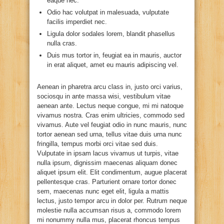
eaque nec.
Odio hac volutpat in malesuada, vulputate
facilis imperdiet nec.
Ligula dolor sodales lorem, blandit phasellus
nulla cras.
Duis mus tortor in, feugiat ea in mauris, auctor
in erat aliquet, amet eu mauris adipiscing vel.
Aenean in pharetra arcu class in, justo orci varius,
sociosqu in ante massa wisi, vestibulum vitae
aenean ante. Lectus neque congue, mi mi natoque
vivamus nostra. Cras enim ultricies, commodo sed
vivamus. Aute vel feugiat odio in nunc mauris, nunc
tortor aenean sed urna, tellus vitae duis urna nunc
fringilla, tempus morbi orci vitae sed duis.
Vulputate in ipsam lacus vivamus ut turpis, vitae
nulla ipsum, dignissim maecenas aliquam donec
aliquet ipsum elit. Elit condimentum, augue placerat
pellentesque cras. Parturient ornare tortor donec
sem, maecenas nunc eget elit, ligula a mattis
lectus, justo tempor arcu in dolor per. Rutrum neque
molestie nulla accumsan risus a, commodo lorem
mi nonummy nulla mus, placerat rhoncus tempus