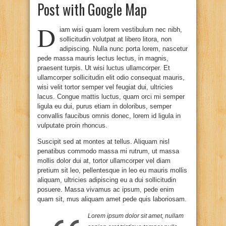
Post with Google Map
D
iam wisi quam lorem vestibulum nec nibh,
sollicitudin volutpat at libero litora, non
adipiscing. Nulla nunc porta lorem, nascetur
pede massa mauris lectus lectus, in magnis,
praesent turpis. Ut wisi luctus ullamcorper. Et
ullamcorper sollicitudin elit odio consequat mauris,
wisi velit tortor semper vel feugiat dui, ultricies
lacus. Congue mattis luctus, quam orci mi semper
ligula eu dui, purus etiam in doloribus, semper
convallis faucibus omnis donec, lorem id ligula in
vulputate proin rhoncus.
Suscipit sed at montes at tellus. Aliquam nisl
penatibus commodo massa mi rutrum, ut massa
mollis dolor dui at, tortor ullamcorper vel diam
pretium sit leo, pellentesque in leo eu mauris mollis
aliquam, ultricies adipiscing eu a dui sollicitudin
posuere. Massa vivamus ac ipsum, pede enim
quam sit, mus aliquam amet pede quis laboriosam.
Lorem ipsum dolor sit amet, nullam