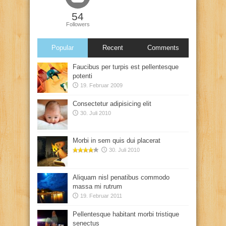
54
Followers
Popular
Recent
Comments
Faucibus per turpis est pellentesque
potenti
19. Februar 2009
Consectetur adipisicing elit
30. Juli 2010
Morbi in sem quis dui placerat
30. Juli 2010
Aliquam nisl penatibus commodo
massa mi rutrum
19. Februar 2011
Pellentesque habitant morbi tristique
senectus