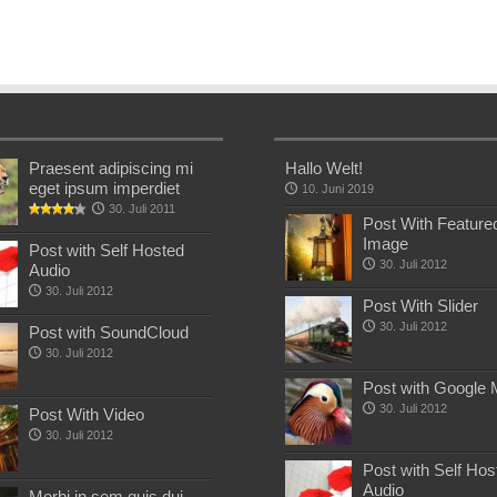
Praesent adipiscing mi
Hallo Welt!
eget ipsum imperdiet
10. Juni 2019
30. Juli 2011
Post With Feature
Image
Post with Self Hosted
30. Juli 2012
Audio
30. Juli 2012
Post With Slider
30. Juli 2012
Post with SoundCloud
30. Juli 2012
Post with Google
30. Juli 2012
Post With Video
30. Juli 2012
Post with Self Hos
Audio
Morbi in sem quis dui