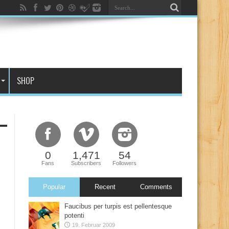
SHOP
0
1,471
54
Fans
Subscribers
Followers
Popular
Recent
Comments
Faucibus per turpis est pellentesque
potenti
19. Februar 2009