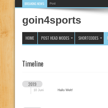
BREAKING NEWS:
Post With Featured Imag
goin4sports
HOME
POST HEAD MODES
SHORTCODES
Timeline
2019
10 Juni
Hallo Welt!