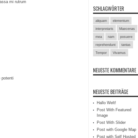
assa mi rutrum
SCHLAGWÖRTER
aliquam
elementum
interpretaris
Maecenas
mea
nam
posuere
reprehendunt
tantas
Tempor
Vivamus
NEUESTE KOMMENTARE
 potenti
NEUESTE BEITRÄGE
Hallo Welt!
Post With Featured
Image
Post With Slider
Post with Google Map
Post with Self Hosted