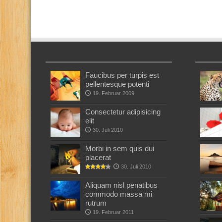
Faucibus per turpis est
pellentesque potenti
19. Februar 2009
Consectetur adipisicing
elit
30. Juli 2010
Morbi in sem quis dui
placerat
30. Juli 2010
Aliquam nisl penatibus
commodo massa mi
rutrum
19. Februar 2011