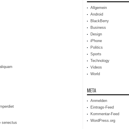
Allgemein
Android
BlackBerry
Business
Design
iPhone
Politics
Sports
Technology
 aliquam
Videos
World
META
Anmelden
imperdiet
Eintrags-Feed
Kommentar-Feed
WordPress.org
ue senectus