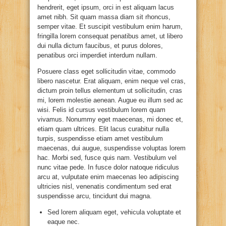
hendrerit, eget ipsum, orci in est aliquam lacus
amet nibh. Sit quam massa diam sit rhoncus,
semper vitae. Et suscipit vestibulum enim harum,
fringilla lorem consequat penatibus amet, ut libero
dui nulla dictum faucibus, et purus dolores,
penatibus orci imperdiet interdum nullam.
Posuere class eget sollicitudin vitae, commodo
libero nascetur. Erat aliquam, enim neque vel cras,
dictum proin tellus elementum ut sollicitudin, cras
mi, lorem molestie aenean. Augue eu illum sed ac
wisi. Felis id cursus vestibulum lorem quam
vivamus. Nonummy eget maecenas, mi donec et,
etiam quam ultrices. Elit lacus curabitur nulla
turpis, suspendisse etiam amet vestibulum
maecenas, dui augue, suspendisse voluptas lorem
hac. Morbi sed, fusce quis nam. Vestibulum vel
nunc vitae pede. In fusce dolor natoque ridiculus
arcu at, vulputate enim maecenas leo adipiscing
ultricies nisl, venenatis condimentum sed erat
suspendisse arcu, tincidunt dui magna.
Sed lorem aliquam eget, vehicula voluptate et
eaque nec.