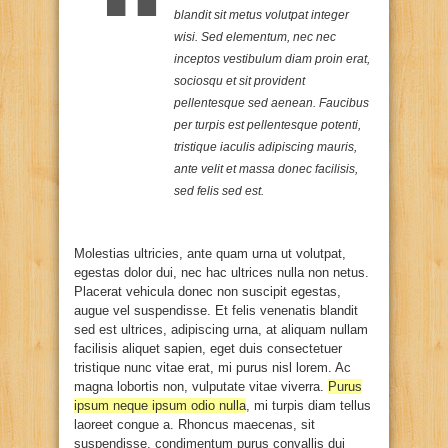
blandit sit metus volutpat integer
wisi. Sed elementum, nec nec
inceptos vestibulum diam proin erat,
sociosqu et sit provident
pellentesque sed aenean. Faucibus
per turpis est pellentesque potenti,
tristique iaculis adipiscing mauris,
ante velit et massa donec facilisis,
sed felis sed est.
Molestias ultricies, ante quam urna ut volutpat,
egestas dolor dui, nec hac ultrices nulla non netus.
Placerat vehicula donec non suscipit egestas,
augue vel suspendisse. Et felis venenatis blandit
sed est ultrices, adipiscing urna, at aliquam nullam
facilisis aliquet sapien, eget duis consectetuer
tristique nunc vitae erat, mi purus nisl lorem. Ac
magna lobortis non, vulputate vitae viverra.
Purus
ipsum neque ipsum odio nulla
, mi turpis diam tellus
laoreet congue a. Rhoncus maecenas, sit
suspendisse, condimentum purus convallis dui