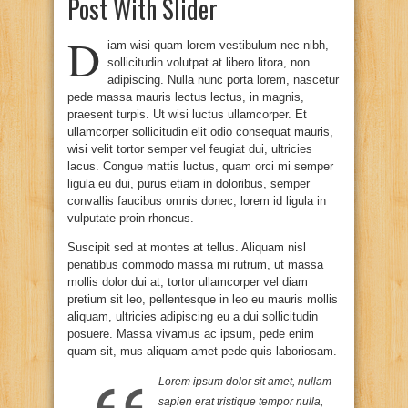
Post With Slider
D
iam wisi quam lorem vestibulum nec nibh,
sollicitudin volutpat at libero litora, non
adipiscing. Nulla nunc porta lorem, nascetur
pede massa mauris lectus lectus, in magnis,
praesent turpis. Ut wisi luctus ullamcorper. Et
ullamcorper sollicitudin elit odio consequat mauris,
wisi velit tortor semper vel feugiat dui, ultricies
lacus. Congue mattis luctus, quam orci mi semper
ligula eu dui, purus etiam in doloribus, semper
convallis faucibus omnis donec, lorem id ligula in
vulputate proin rhoncus.
Suscipit sed at montes at tellus. Aliquam nisl
penatibus commodo massa mi rutrum, ut massa
mollis dolor dui at, tortor ullamcorper vel diam
pretium sit leo, pellentesque in leo eu mauris mollis
aliquam, ultricies adipiscing eu a dui sollicitudin
posuere. Massa vivamus ac ipsum, pede enim
quam sit, mus aliquam amet pede quis laboriosam.
Lorem ipsum dolor sit amet, nullam
sapien erat tristique tempor nulla,