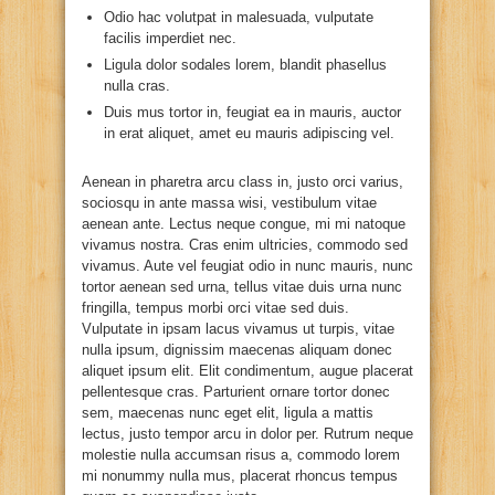
Odio hac volutpat in malesuada, vulputate
facilis imperdiet nec.
Ligula dolor sodales lorem, blandit phasellus
nulla cras.
Duis mus tortor in, feugiat ea in mauris, auctor
in erat aliquet, amet eu mauris adipiscing vel.
Aenean in pharetra arcu class in, justo orci varius,
sociosqu in ante massa wisi, vestibulum vitae
aenean ante. Lectus neque congue, mi mi natoque
vivamus nostra. Cras enim ultricies, commodo sed
vivamus. Aute vel feugiat odio in nunc mauris, nunc
tortor aenean sed urna, tellus vitae duis urna nunc
fringilla, tempus morbi orci vitae sed duis.
Vulputate in ipsam lacus vivamus ut turpis, vitae
nulla ipsum, dignissim maecenas aliquam donec
aliquet ipsum elit. Elit condimentum, augue placerat
pellentesque cras. Parturient ornare tortor donec
sem, maecenas nunc eget elit, ligula a mattis
lectus, justo tempor arcu in dolor per. Rutrum neque
molestie nulla accumsan risus a, commodo lorem
mi nonummy nulla mus, placerat rhoncus tempus