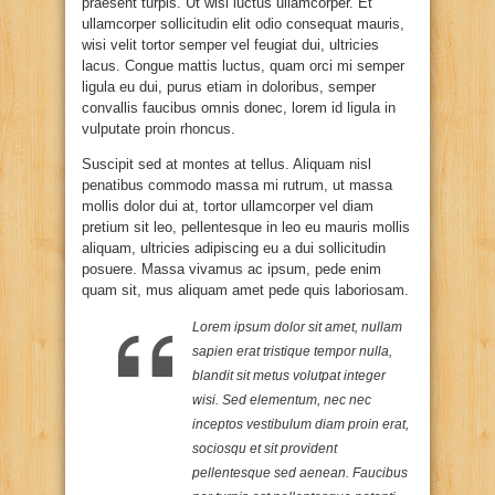
praesent turpis. Ut wisi luctus ullamcorper. Et
ullamcorper sollicitudin elit odio consequat mauris,
wisi velit tortor semper vel feugiat dui, ultricies
lacus. Congue mattis luctus, quam orci mi semper
ligula eu dui, purus etiam in doloribus, semper
convallis faucibus omnis donec, lorem id ligula in
vulputate proin rhoncus.
Suscipit sed at montes at tellus. Aliquam nisl
penatibus commodo massa mi rutrum, ut massa
mollis dolor dui at, tortor ullamcorper vel diam
pretium sit leo, pellentesque in leo eu mauris mollis
aliquam, ultricies adipiscing eu a dui sollicitudin
posuere. Massa vivamus ac ipsum, pede enim
quam sit, mus aliquam amet pede quis laboriosam.
Lorem ipsum dolor sit amet, nullam
sapien erat tristique tempor nulla,
blandit sit metus volutpat integer
wisi. Sed elementum, nec nec
inceptos vestibulum diam proin erat,
sociosqu et sit provident
pellentesque sed aenean. Faucibus