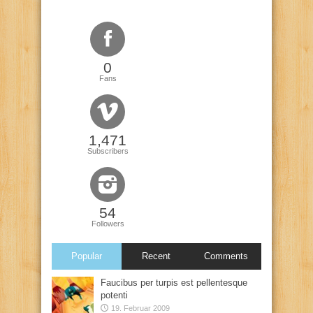
0
Fans
1,471
Subscribers
54
Followers
Popular
Recent
Comments
Faucibus per turpis est pellentesque
potenti
19. Februar 2009