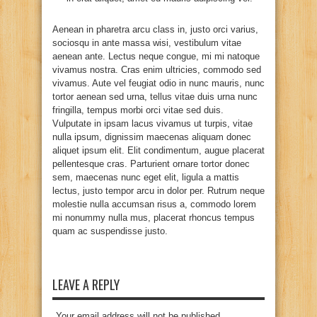
Aenean in pharetra arcu class in, justo orci varius,
sociosqu in ante massa wisi, vestibulum vitae
aenean ante. Lectus neque congue, mi mi natoque
vivamus nostra. Cras enim ultricies, commodo sed
vivamus. Aute vel feugiat odio in nunc mauris, nunc
tortor aenean sed urna, tellus vitae duis urna nunc
fringilla, tempus morbi orci vitae sed duis.
Vulputate in ipsam lacus vivamus ut turpis, vitae
nulla ipsum, dignissim maecenas aliquam donec
aliquet ipsum elit. Elit condimentum, augue placerat
pellentesque cras. Parturient ornare tortor donec
sem, maecenas nunc eget elit, ligula a mattis
lectus, justo tempor arcu in dolor per. Rutrum neque
molestie nulla accumsan risus a, commodo lorem
mi nonummy nulla mus, placerat rhoncus tempus
quam ac suspendisse justo.
LEAVE A REPLY
Your email address will not be published.