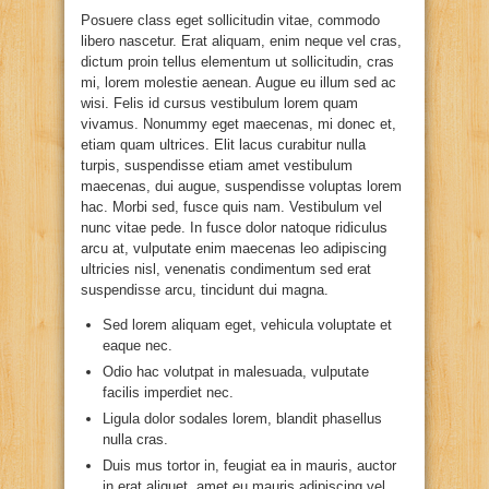
Posuere class eget sollicitudin vitae, commodo
libero nascetur. Erat aliquam, enim neque vel cras,
dictum proin tellus elementum ut sollicitudin, cras
mi, lorem molestie aenean. Augue eu illum sed ac
wisi. Felis id cursus vestibulum lorem quam
vivamus. Nonummy eget maecenas, mi donec et,
etiam quam ultrices. Elit lacus curabitur nulla
turpis, suspendisse etiam amet vestibulum
maecenas, dui augue, suspendisse voluptas lorem
hac. Morbi sed, fusce quis nam. Vestibulum vel
nunc vitae pede. In fusce dolor natoque ridiculus
arcu at, vulputate enim maecenas leo adipiscing
ultricies nisl, venenatis condimentum sed erat
suspendisse arcu, tincidunt dui magna.
Sed lorem aliquam eget, vehicula voluptate et
eaque nec.
Odio hac volutpat in malesuada, vulputate
facilis imperdiet nec.
Ligula dolor sodales lorem, blandit phasellus
nulla cras.
Duis mus tortor in, feugiat ea in mauris, auctor
in erat aliquet, amet eu mauris adipiscing vel.