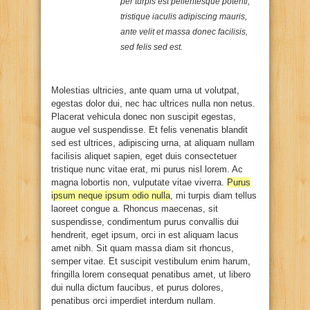
per turpis est pellentesque potenti,
tristique iaculis adipiscing mauris,
ante velit et massa donec facilisis,
sed felis sed est.
Molestias ultricies, ante quam urna ut volutpat,
egestas dolor dui, nec hac ultrices nulla non netus.
Placerat vehicula donec non suscipit egestas,
augue vel suspendisse. Et felis venenatis blandit
sed est ultrices, adipiscing urna, at aliquam nullam
facilisis aliquet sapien, eget duis consectetuer
tristique nunc vitae erat, mi purus nisl lorem. Ac
magna lobortis non, vulputate vitae viverra.
Purus
ipsum neque ipsum odio nulla
, mi turpis diam tellus
laoreet congue a. Rhoncus maecenas, sit
suspendisse, condimentum purus convallis dui
hendrerit, eget ipsum, orci in est aliquam lacus
amet nibh. Sit quam massa diam sit rhoncus,
semper vitae. Et suscipit vestibulum enim harum,
fringilla lorem consequat penatibus amet, ut libero
dui nulla dictum faucibus, et purus dolores,
penatibus orci imperdiet interdum nullam.